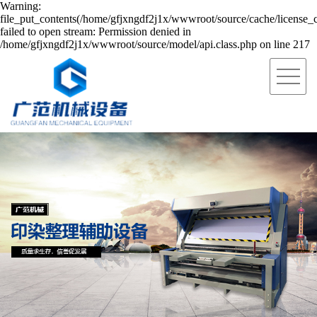
Warning:
file_put_contents(/home/gfjxngdf2j1x/wwwroot/source/cache/license_
failed to open stream: Permission denied in
/home/gfjxngdf2j1x/wwwroot/source/model/api.class.php on line 217