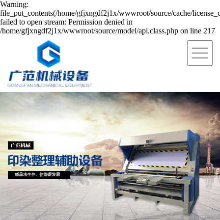
Warning:
file_put_contents(/home/gfjxngdf2j1x/wwwroot/source/cache/license_
failed to open stream: Permission denied in
/home/gfjxngdf2j1x/wwwroot/source/model/api.class.php on line 217